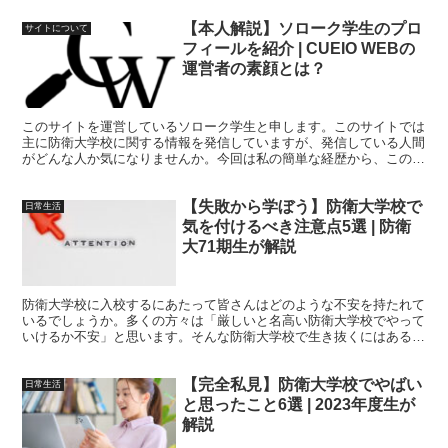
てくる防衛大学校の本科学生の部隊編成に関してもわかりやすくお話
【本人解説】ソローク学生のプロ
しします。
サイトについて
フィールを紹介 | CUEIO WEBの
運営者の素顔とは？
このサイトを運営しているソローク学生と申します。このサイトでは
主に防衛大学校に関する情報を発信していますが、発信している人間
がどんな人か気になりませんか。今回は私の簡単な経歴から、このサ
イトを運営している理由、最後にメッセージをお伝えします。
【失敗から学ぼう】防衛大学校で
日常生活
気を付けるべき注意点5選 | 防衛
大71期生が解説
防衛大学校に入校するにあたって皆さんはどのような不安を持たれて
いるでしょうか。多くの方々は「厳しいと名高い防衛大学校でやって
いけるか不安」と思います。そんな防衛大学校で生き抜くにはある程
度の基本原則のようなものを頭に入れる必要があります。今回は防衛
大学校で気を付けるべき事5選を紹介します。
【完全私見】防衛大学校でやばい
日常生活
と思ったこと6選 | 2023年度生が
解説