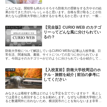
こんにちは。開校祭も終わりそろそろ防衛大の受験をする方やその結
果が出てきた方がいらっしゃると思います。合格を受け取ることが出
来たならば防衛大学校に入校するかを考えるかと思いますが、一般的
に言われるように防衛大学校にはいくつか修正すべき点があります。
今回はそんな問題点を私見で解説します。
【完全版】CURIO WEB のカテゴ
サイトについて
リーってどんな風に分けられてい
るの？
防衛大学校について解説しているCURIO WEBの記事は入校準備、日
常生活、関連知識、書籍、サイトについての五つに分けられていま
す。今回はそのカテゴリーがどのように分けられているか紹介してい
きます。
【入校直前】防衛大学校周辺のホ
入校準備
テル・旅館を紹介 | 前泊の参考に
してください
みなさんは着校する際はどのような予定を立てていますか？ 私とし
ては是非とも前泊することをお勧めします。なぜなら防衛大学校に入
ると数週間外に出れないため、横須賀市のことを知らないまま非常に
貴重な最初の外出をすることになります。そのため軽く横須賀市の散