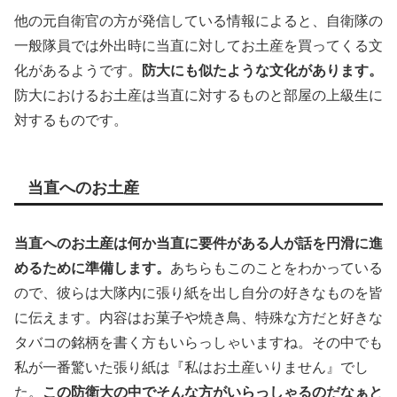
他の元自衛官の方が発信している情報によると、自衛隊の
一般隊員では外出時に当直に対してお土産を買ってくる文
化があるようです。
防大にも似たような文化があります。
防大におけるお土産は当直に対するものと部屋の上級生に
対するものです。
当直へのお土産
当直へのお土産は何か当直に要件がある人が話を円滑に進
めるために準備します。
あちらもこのことをわかっている
ので、彼らは大隊内に張り紙を出し自分の好きなものを皆
に伝えます。内容はお菓子や焼き鳥、特殊な方だと好きな
タバコの銘柄を書く方もいらっしゃいますね。その中でも
私が一番驚いた張り紙は『私はお土産いりません』でし
た。
この防衛大の中でそんな方がいらっしゃるのだなぁと