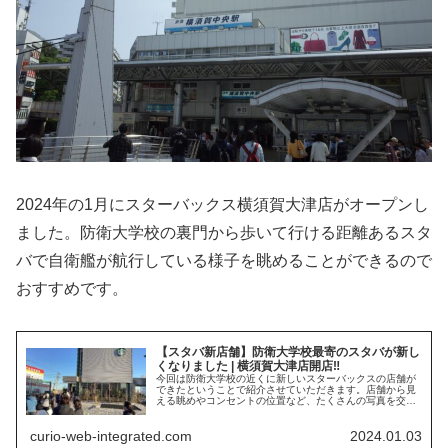
2024年の1月にスターバックス横須賀大津店がオープンし
ました。防衛大学校の裏門から歩いて行ける距離あるスタ
バで自衛艦が航行している様子を眺めることができるので
おすすめです。
【スタバ新店舗】防衛大学校最寄のスタバが新し
くなりました | 横須賀大津店開店‼︎
今回は防衛大学校の近くに新しいスターバックスの店舗が
できたということで紹介させていただきます。店舗から見
える眺めやコンセントの位置など、たくさんの写真を交え
てお話しします。個人的にスターバックスはリフレッシュ
の手段の一つになると考えているのでピックアップしまし
curio-web-integrated.com
2024.01.03
た。他にも軽く一年生のお金の使い方と横須賀市のスタバ
について話していきます。