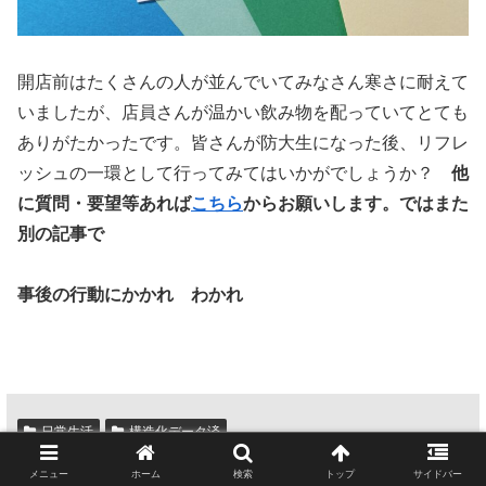
開店前はたくさんの人が並んでいてみなさん寒さに耐えて
いましたが、店員さんが温かい飲み物を配っていてとても
ありがたかったです。皆さんが防大生になった後、リフレ
ッシュの一環として行ってみてはいかがでしょうか？
他
に質問・要望等あれば
こちら
からお願いします。ではまた
別の記事で
事後の行動にかかれ わかれ
日常生活
構造化データ済
メニュー
ホーム
検索
トップ
サイドバー
シェアする