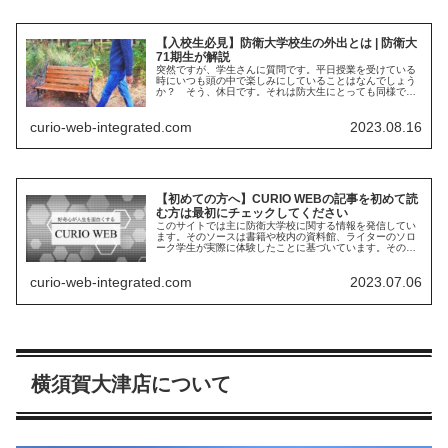
【入校生必見】防衛大学校生の外出とは | 防衛大
71期生が解説
突然ですが、学生さんに質問です。平日授業を受けている
時にいつも頭の中で楽しみにしていることはなんでしょう
か？ そう、休日です。それは防大生にとっても同様で、
彼らは非常に外出を楽しみにしています。今回はそんな防
衛大学校の外出に関して紹介してまいります。
curio-web-integrated.com
2023.08.16
【初めての方へ】CURIO WEBの記事を初めて読
む方は最初にチェックしてください
このサイトでは主に防衛大学校に関する情報を発信してい
ます。そのソースは書籍や校内の資料館、ライターのソロ
ーク学生が実際に体験したことに基づいています。その中
でも私の体験の占める割合が多くどうしても主観が入って
しまうことがあります。その点はご了承ください。
curio-web-integrated.com
2023.07.06
横須賀大津店について