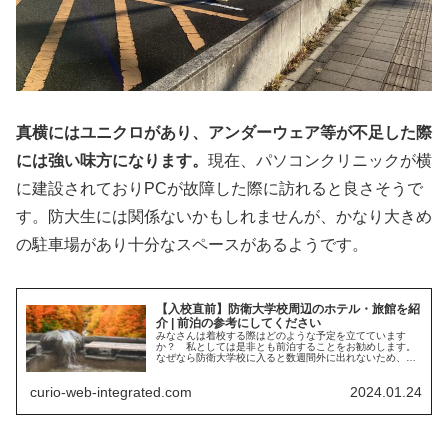
真横にはユニクロがあり、アンダーウェア等が不足した際
には強い味方になります。
現在、パソコンクリニックが横
に建設されておりPCが故障した際に訪れると良さそうで
す。防大生には関係ないかもしれませんが、かなり大きめ
の駐車場があり十分なスペースがあるようです。
【入校直前】防衛大学校周辺のホテル・旅館を紹
介 | 前泊の参考にしてください
みなさんは着校する際はどのような予定を立てています
か？ 私としては是非とも前泊することをお勧めします。
なぜなら防衛大学校に入ると数週間外に出れないため、横
須賀市のことを知らないまま非常に貴重な最初の外出をす
ることになります。そのため軽く横須賀市の散策をした後
curio-web-integrated.com
2024.01.24
に防衛大学校に着校してはいかがでしょう。