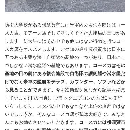
防衛大学校がある横須賀市には米軍内のものを除けばコー
スカ店、モアーズ店そして新しくできた大津店の三つがあ
ります。防大生にはその中でも他にはない特徴を持つコー
スカ店をオススメします。ご存知の通り横須賀市は日本に
五つある主要な海上自衛隊の基地の一つがあり、日本に二
つしかない潜水艦隊の基地でもあります。
コースカはその
基地の目の前にある複合施設で自衛隊の護衛艦や潜水艦だ
けでなく米軍の艦艇をテラス、カウンター、ソファなどか
ら見ることができます。
今も護衛艦を見ながら記事を編集
しています(下の写真)。ブラックエプロンの方は2人ほど
いらっしゃり、スタバの中でもなかなか上位の店舗ではな
いでしょうか。そんなコースカ店が私は大好きで、みなさ
んにもお勧めさせていただきます。
コースカには横須賀市