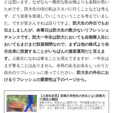
とは思います。なぜなら一般的な飲み物よりも金額が高い
ためです。防大生の頃の私はスタバに行くことなどは考え
ず、どう資産を形成していこうということを考えていまし
た。ですが皆さんそれは誤りですよ。
防大生の外出でもお
伝えしましたが、休養日は防大生の数少ないリフレッシュ
チャンスです。防大一年生は防大においても自衛隊人生に
おいてもまだまだ投資期間なので、まずは他の株式より自
分自身に投資することがいちばんの資産運用だと言えま
す。
上級生になれば奢ることも増えてきますが、一年生は
まず奢ることはありません。余裕のあるお金をしっかりと
自分のリフレッシュに使ってください。
防大生の外出にお
けるリフレッシュの重要性は下のページから。
【入校生必見】防衛大学校生の外出とは | 防衛大
71期生が解説
突然ですが、学生さんに質問です。平日授業を受けている
時にいつも頭の中で楽しみにしていることはなんでしょう
か？ そう、休日です。それは防大生にとっても同様で、
彼らは非常に外出を楽しみにしています。今回はそんな防