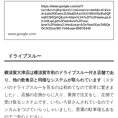
https://www.google.com/url?
sa=t&rct=j&q=&esrc=s&source=web&cd=&ve
d=2ahUKEwivrZLNlu6DAxUAl1YBHV9yBn0QF
noECB0QAQ&url=https%3A%2F%2Fwww.pa.k
tr.mlit.go.jp%2Fwankou%2Fsea-
lane%2Findex2.htm&usg=AOvVaw1EpcStBQe
GCH35nzrMCYn0&opi=89978449
www.google.com
ドライブスルー
横須賀大津店は横須賀市初のドライブスルー付き店舗であ
り、他の飲食店と同様なシステムが取られています
（スタ
バのドライブスルーを見るのは初めてなので非常に驚きま
した）。店舗の左側からに入り、裏側で注文をし、左側で
受け取るシステムです。いろいろ皆さんされているのでイ
ンカムをつけていらっしゃいました。普通の駐車場もある
のでご安心ください。