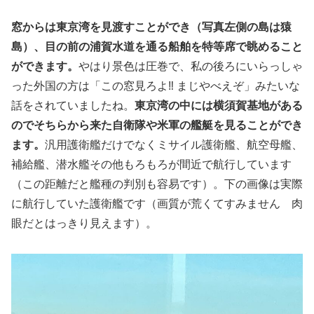
窓からは東京湾を見渡すことができ（写真左側の島は猿
島）、目の前の浦賀水道を通る船舶を特等席で眺めること
ができます。
やはり景色は圧巻で、私の後ろにいらっしゃ
った外国の方は「この窓見ろよ‼︎ まじやべえぞ」みたいな
話をされていましたね。
東京湾の中には横須賀基地がある
のでそちらから来た自衛隊や米軍の艦艇を見ることができ
ます。
汎用護衛艦だけでなくミサイル護衛艦、航空母艦、
補給艦、潜水艦その他もろもろが間近で航行しています
（この距離だと艦種の判別も容易です）。下の画像は実際
に航行していた護衛艦です（画質が荒くてすみません 肉
眼だとはっきり見えます）。