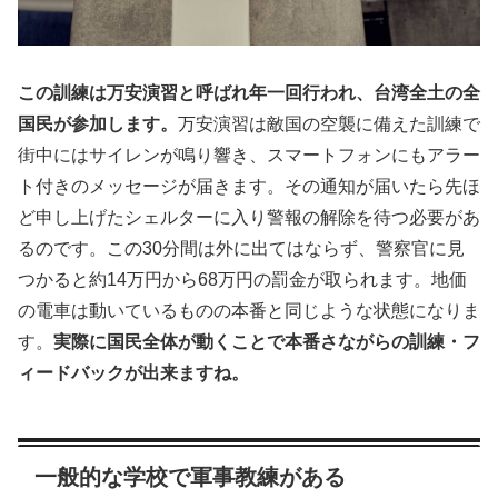
この訓練は万安演習と呼ばれ年一回行われ、台湾全土の全
国民が参加します。
万安演習は敵国の空襲に備えた訓練で
街中にはサイレンが鳴り響き、スマートフォンにもアラー
ト付きのメッセージが届きます。その通知が届いたら先ほ
ど申し上げたシェルターに入り警報の解除を待つ必要があ
るのです。この30分間は外に出てはならず、警察官に見
つかると約14万円から68万円の罰金が取られます。地価
の電車は動いているものの本番と同じような状態になりま
す。
実際に国民全体が動くことで本番さながらの訓練・フ
ィードバックが出来ますね。
一般的な学校で軍事教練がある