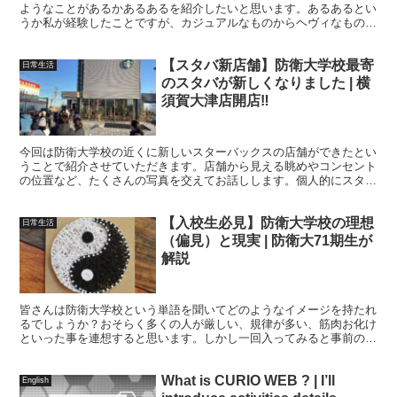
ようなことがあるかあるあるを紹介したいと思います。あるあるとい
うか私が経験したことですが、カジュアルなものからヘヴィなものま
で全部を記しました。皆さんの退校の判断になると幸いです。
【スタバ新店舗】防衛大学校最寄
日常生活
のスタバが新しくなりました | 横
須賀大津店開店‼︎
今回は防衛大学校の近くに新しいスターバックスの店舗ができたとい
うことで紹介させていただきます。店舗から見える眺めやコンセント
の位置など、たくさんの写真を交えてお話しします。個人的にスター
バックスはリフレッシュの手段の一つになると考えているのでピック
アップしました。他にも軽く一年生のお金の使い方と横須賀市のスタ
【入校生必見】防衛大学校の理想
バについて話していきます。
日常生活
（偏見）と現実 | 防衛大71期生が
解説
皆さんは防衛大学校という単語を聞いてどのようなイメージを持たれ
るでしょうか？おそらく多くの人が厳しい、規律が多い、筋肉お化け
といった事を連想すると思います。しかし一回入ってみると事前のイ
メージとは異なる点があったり、意外とこんなところもあったんだと
いう新しい防大の一面を発見することもありました。
What is CURIO WEB ? | I’ll
English