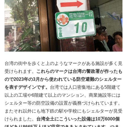
台湾の街中を歩くと上のようなマークがある施設が多く見
受けられます。
これらのマークは台湾の警政署が作ったも
ので2023年の3月から使われている防空避難のシェルター
を表すデザインです。
台湾では人口密集地にある5階建て
以上の工場や6階建て以上のマンション、商業施設等には
シェルター等の防空設備の設置が義務づけられています。
またそれ以外にも地下鉄の駅や学校にもシェルターが見受
けられました。
台湾全土にこういった設備は10万6000個
ほどあり8665万人ほど収容できるとされています。つま