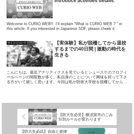
introduce activities details.
Welcome to CURIO WEB!!. I’ll explain “What is CURIO WEB ? ” in
this article. If you interested in Japanese SDF, please cheek it.
【実体験】私が脱柵してから退校
サイトについて
するまでの40日間 | 激動の時代を
生きる
こんにちは。最近アナリティクスを見ているとシュースケのプロフィ
ールページの閲覧数が多く、私自身のことについて興味を持って下さ
る方がいて嬉しく思います。今回は私が防衛大学校を脱柵してから退
校するまでの40日間について少しお話したいとおもいます。
【防大生必見】横須賀市のごみ
分別ルールが変わります
【防大生必読】自由と規律