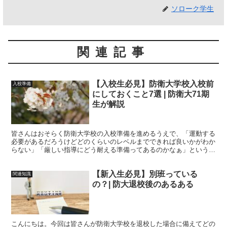
ソローク学生
関連記事
【入校生必見】防衛大学校入校前
入校準備
にしておくこと7選 | 防衛大71期
生が解説
皆さんはおそらく防衛大学校の入校準備を進めるうえで、「運動する
必要があるだろうけどどのくらいのレベルまでできれば良いかがわか
らない」「厳しい指導にどう耐える準備ってあるのかなぁ」という疑
問に直面するかと思われます。今回は防衛大学校の入校前にしておく
こと7選を紹介してまいります。
【新入生必見】別班っている
関連知識
の？| 防大退校後のあるある
こんにちは。今回は皆さんが防衛大学校を退校した場合に備えてどの