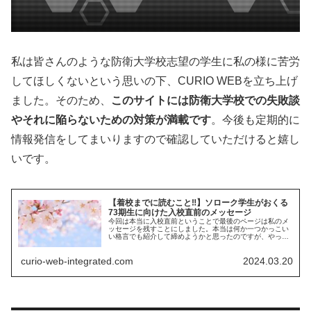
私は皆さんのような防衛大学校志望の学生に私の様に苦労
してほしくないという思いの下、CURIO WEBを立ち上げ
ました。そのため、
このサイトには防衛大学校での失敗談
やそれに陥らないための対策が満載です
。今後も定期的に
情報発信をしてまいりますので確認していただけると嬉し
いです。
【着校までに読むこと‼︎】ソローク学生がおくる
73期生に向けた入校直前のメッセージ
今回は本当に入校直前ということで最後のページは私のメ
ッセージを残すことにしました。本当は何か一つかっこい
い格言でも紹介して締めようかと思ったのですが、やっぱ
り実利的なことが一番大切なので大事なことを10個述べて
73期生に向けた最後の記事にしようと思います。
curio-web-integrated.com
2024.03.20