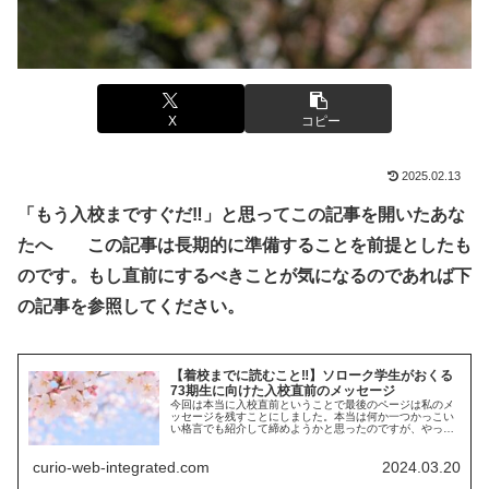
X
コピー
2025.02.13
「もう入校まですぐだ‼︎」と思ってこの記事を開いたあな
たへ この記事は長期的に準備することを前提としたも
のです。もし直前にするべきことが気になるのであれば下
の記事を参照してください。
【着校までに読むこと‼︎】ソローク学生がおくる
73期生に向けた入校直前のメッセージ
今回は本当に入校直前ということで最後のページは私のメ
ッセージを残すことにしました。本当は何か一つかっこい
い格言でも紹介して締めようかと思ったのですが、やっぱ
り実利的なことが一番大切なので大事なことを10個述べて
73期生に向けた最後の記事にしようと思います。
curio-web-integrated.com
2024.03.20