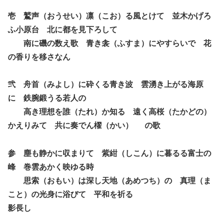
壱 鷲声（おうせい）凛（こお）る風とけて 並木かげろ
ふ小原台 北に都を見下ろして
南に磯の数え歌 青き衾（ふすま）にやすらいで 花
の香りを移さなん
弐 舟首（みよし）に砕くる青き波 雲湧き上がる海原
に 鉄腕鍛うる若人の
高き理想を誰（たれ）か知る 遠く高桜（たかどの）
かえりみて 共に奏でん櫂（かい） の歌
参 塵も静かに収まりて 紫紺（しこん）に暮るる富士の
峰 巻雲あかく映ゆる時
思索（おもい）は深し天地（あめつち）の 真理（ま
こと）の光身に浴びて 平和を祈る
影長し