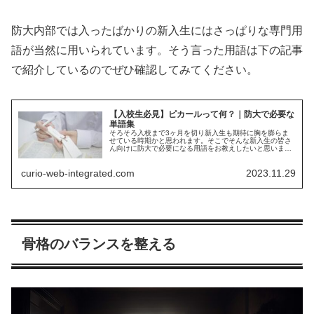
防大内部では入ったばかりの新入生にはさっぱりな専門用
語が当然に用いられています。そう言った用語は下の記事
で紹介しているのでぜひ確認してみてください。
【入校生必見】ピカールって何？｜防大で必要な
単語集
そろそろ入校まで3ヶ月を切り新入生も期待に胸を膨らま
せている時期かと思われます。そこでそんな新入生の皆さ
ん向けに防大で必要になる用語をお教えしたいと思いま
す。これらをマスターしておくとあなたの防大生活がグッ
とスムーズになります。日常編だけでもマスターしておき
curio-web-integrated.com
2023.11.29
ましょう。
骨格のバランスを整える