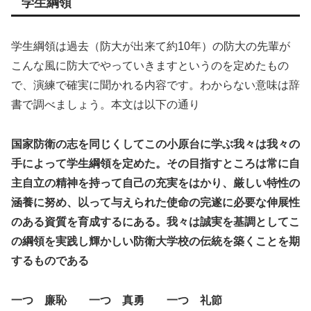
学生綱領
学生綱領は過去（防大が出来て約10年）の防大の先輩が
こんな風に防大でやっていきますというのを定めたもの
で、演練で確実に聞かれる内容です。わからない意味は辞
書で調べましょう。本文は以下の通り
国家防衛の志を同じくしてこの小原台に学ぶ我々は我々の
手によって学生綱領を定めた。その目指すところは常に自
主自立の精神を持って自己の充実をはかり、厳しい特性の
涵養に努め、以って与えられた使命の完遂に必要な伸展性
のある資質を育成するにある。我々は誠実を基調としてこ
の綱領を実践し輝かしい防衛大学校の伝統を築くことを期
するものである
一つ 廉恥 一つ 真勇 一つ 礼節