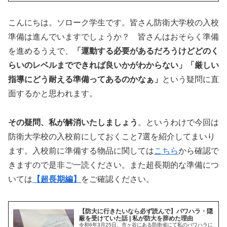
こんにちは。ソローク学生です。皆さん防衛大学校の入校
準備は進んでいますでしょうか？ 皆さんはおそらく準備
を進めるうえで、
「運動する必要があるだろうけどどのく
らいのレベルまでできれば良いかがわからない」「厳しい
指導にどう耐える準備ってあるのかなぁ」
という疑問に直
面するかと思われます。
その疑問、私が解消いたしましょう
。というわけで今回は
防衛大学校の入校前にしておくこと7選を紹介してまいり
ます。入校前に準備する物品に関しては
こちら
から確認で
きますので是非ご一読ください。また超長期的な準備につ
いては
【超長期編】
をご確認ください。
【防大に行きたいなら必ず読んで】パワハラ・隠
蔽を受けていた話 | 私が防大を辞めた理由
令和6年3月25日、市ヶ谷にある防衛省にて私のパワハラに