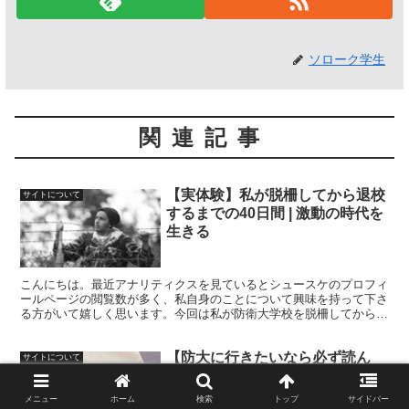
ソローク学生
関連記事
【実体験】私が脱柵してから退校
サイトについて
するまでの40日間 | 激動の時代を
生きる
こんにちは。最近アナリティクスを見ているとシュースケのプロフィ
ールページの閲覧数が多く、私自身のことについて興味を持って下さ
る方がいて嬉しく思います。今回は私が防衛大学校を脱柵してから退
校するまでの40日間について少しお話したいとおもいます。
【防大に行きたいなら必ず読ん
サイトについて
で】パワハラ・隠蔽を受けていた
話 | 私が防大を辞めた理由
メニュー
ホーム
検索
トップ
サイドバー