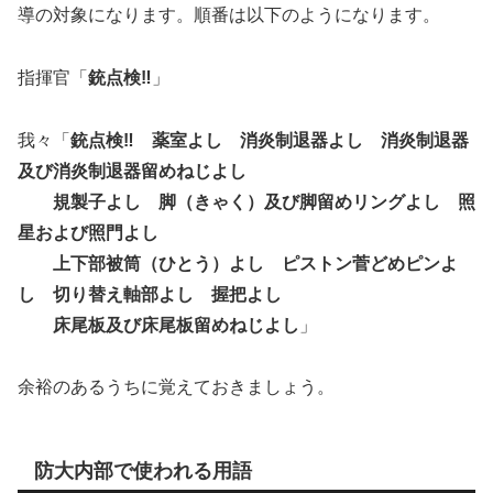
導の対象になります。順番は以下のようになります。
指揮官「
銃点検‼
」
我々「
銃点検‼ 薬室よし 消炎制退器よし 消炎制退器
及び消炎制退器留めねじよし
規製子よし 脚（きゃく）及び脚留めリングよし 照
星および照門よし
上下部被筒（ひとう）よし ピストン菅どめピンよ
し 切り替え軸部よし 握把よし
床尾板及び床尾板留めねじよし
」
余裕のあるうちに覚えておきましょう。
防大内部で使われる用語