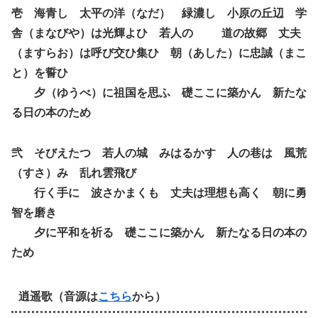
壱 海青し 太平の洋（なだ） 緑濃し 小原の丘辺 学
舎（まなびや）は光輝よひ 若人の 道の故郷 丈夫
（ますらお）は呼び交ひ集ひ 朝（あした）に忠誠（まこ
と）を誓ひ
夕（ゆうべ）に祖国を思ふ 礎ここに築かん 新たな
る日の本のため
弐 そびえたつ 若人の城 みはるかす 人の巷は 風荒
（すさ）み 乱れ雲飛び
行く手に 波さかまくも 丈夫は理想も高く 朝に勇
智を磨き
夕に平和を祈る 礎ここに築かん 新たなる日の本の
ため
逍遥歌（音源は
こちら
から）