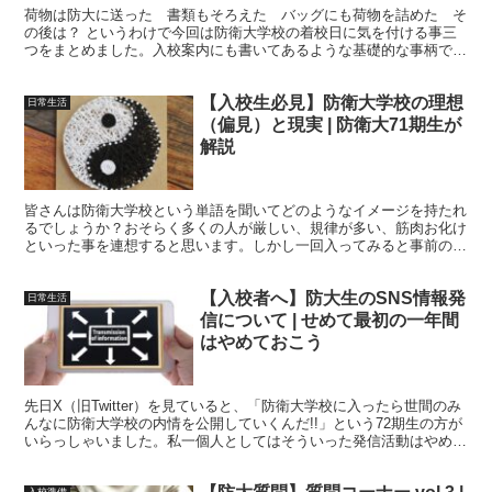
荷物は防大に送った 書類もそろえた バッグにも荷物を詰めた そ
の後は？ というわけで今回は防衛大学校の着校日に気を付ける事三
つをまとめました。入校案内にも書いてあるような基礎的な事柄です
が、皆さんの先輩にも何人も間違えてしまいまう大事なことです。
【入校生必見】防衛大学校の理想
日常生活
（偏見）と現実 | 防衛大71期生が
解説
皆さんは防衛大学校という単語を聞いてどのようなイメージを持たれ
るでしょうか？おそらく多くの人が厳しい、規律が多い、筋肉お化け
といった事を連想すると思います。しかし一回入ってみると事前のイ
メージとは異なる点があったり、意外とこんなところもあったんだと
いう新しい防大の一面を発見することもありました。
【入校者へ】防大生のSNS情報発
日常生活
信について | せめて最初の一年間
はやめておこう
先日X（旧Twitter）を見ていると、「防衛大学校に入ったら世間のみ
んなに防衛大学校の内情を公開していくんだ!!」という72期生の方が
いらっしゃいました。私一個人としてはそういった発信活動はやめて
おいたほうが良いと思います。今回は防大生の情報発信活動について
お話しします。