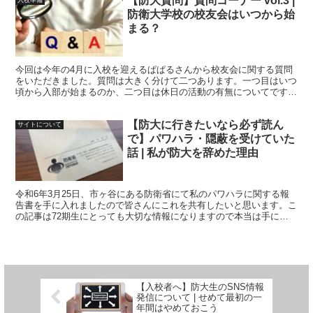
【防大質問】質問コーナー vol.3 |
入校準備
防衛大学校の校友会はいつから始
まる？
今回は今年の4月に入校を迎えるぱぱるさんから校友会に関する質問
をいただきました。質問は大きく分けて二つあります。一つ目はいつ
頃から入部が始まるのか、二つ目は休日の活動の有無についてです。
一つ目に関しては入部時期だけでなく入部の流れ全体を、二つ目は普
通の休養日と長期休暇に分けてお話しします。
【防大に行きたいなら必ず読ん
サイトについて
で】パワハラ・隠蔽を受けていた
話 | 私が防大を辞めた理由
令和6年3月25日、市ヶ谷にある防衛省にて私のパワハラに関する報
告書を手に入れましたので皆さんにこれを共有したいと思います。こ
の記事は72期生にとっても大切な情報になりますので本当は手に入
れてすぐにでも公開したいと思っていました。しかし私の身の安全の
ために遅れて公開させていただきました.
【入校者へ】防大生のSNS情報
発信について | せめて最初の一
年間はやめておこう