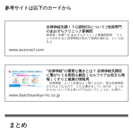
参考サイトは以下のカードから
自律神経失調！？心因性EDについて | 性病専門
のあおぞらクリニック新橋院
執筆者：赤桐一弘 あおぞらクリニック新橋院医師 「スト
レスがかかると自律神経が乱れて体調が崩れる」という話
をよ
www.aozoracl.com
“自律神経”の重要な働きとは？ 自律神経失調症
に繋がりうる要因も解説｜セルフケアお役立ち情
報｜くすりと健康の情報局
「自律神経」という言葉はよく聞くものの、実は自律神経
がどのようなもので、どんな働きをしているのか、よくわ
からないという方も多いのではないでしょうか。心身の健
康維持にとても重要な役割を果たしている自律神経につい
www.daiichisankyo-hc.co.jp
て、わかりやすくご紹介します。
まとめ