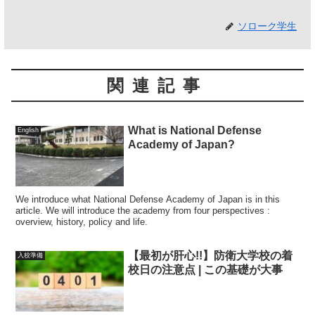
ソローク学生
関連記事
What is National Defense
English
Academy of Japan?
We introduce what National Defense Academy of Japan is in this
article. We will introduce the academy from four perspectives :
overview, history, policy and life.
【最初が肝心!!】防衛大学校の着
入校準備
校日の注意点 | この基礎が大事