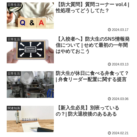
【防大質問】質問コーナー vol.4 |
日常生活
性処理ってどうしてた？
2024.03.17
【入校者へ】防大生のSNS情報発
日常生活
信について | せめて最初の一年間
はやめておこう
2024.03.13
防大生が休日に食べる弁食って？
日常生活
| 弁食リーダー配置に関する提言
2024.03.06
【新入生必見】別班っている
関連知識
の？| 防大退校後のあるある
2024.02.21