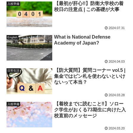
【最初が肝心!!】防衛大学校の着
入校準備
校日の注意点 | この基礎が大事
2024.07.31
What is National Defense
English
Academy of Japan?
2024.04.03
【防大質問】質問コーナー vol.5 |
日常生活
集金ではピン札を使わないといけ
ないって本当？
2024.03.28
【着校までに読むこと‼︎】ソロー
入校準備
ク学生がおくる73期生に向けた入
校直前のメッセージ
2024.03.20