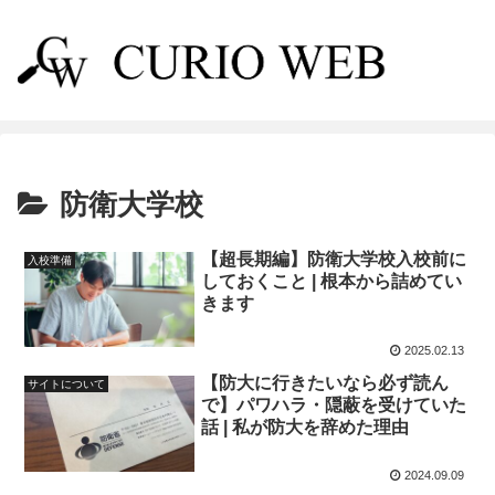
防衛大学校
【超長期編】防衛大学校入校前に
入校準備
しておくこと | 根本から詰めてい
きます
2025.02.13
【防大に行きたいなら必ず読ん
サイトについて
で】パワハラ・隠蔽を受けていた
話 | 私が防大を辞めた理由
2024.09.09