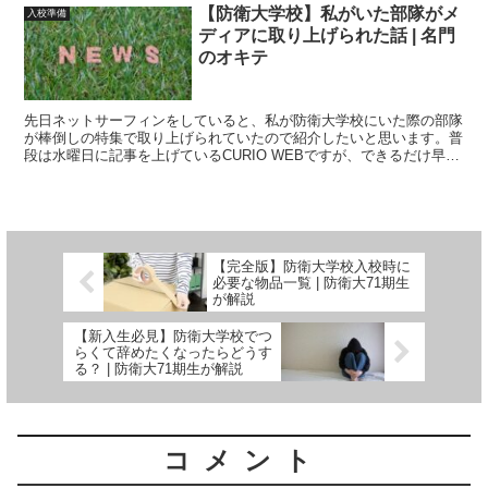
【防衛大学校】私がいた部隊がメ
入校準備
ディアに取り上げられた話 | 名門
のオキテ
先日ネットサーフィンをしていると、私が防衛大学校にいた際の部隊
が棒倒しの特集で取り上げられていたので紹介したいと思います。普
段は水曜日に記事を上げているCURIO WEBですが、できるだけ早く
お伝えしたかったため急遽記事を上げた次第です。この動画に度々出
てくる防衛大学校の本科学生の部隊編成に関してもわかりやすくお話
しします。
【完全版】防衛大学校入校時に
必要な物品一覧 | 防衛大71期生
が解説
【新入生必見】防衛大学校でつ
らくて辞めたくなったらどうす
る？ | 防衛大71期生が解説
コメント