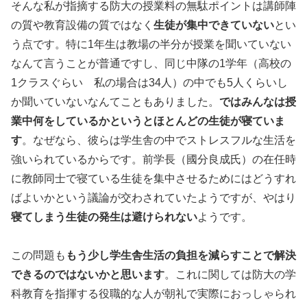
そんな私が指摘する防大の授業料の無駄ポイントは講師陣
の質や教育設備の質ではなく
生徒が集中できていない
とい
う点です。特に1年生は教場の半分が授業を聞いていない
なんて言うことが普通ですし、同じ中隊の1学年（高校の
1クラスぐらい 私の場合は34人）の中でも5人くらいし
か聞いていないなんてこともありました。
ではみんなは授
業中何をしているかというとほとんどの生徒が寝ていま
す
。なぜなら、彼らは学生舎の中でストレスフルな生活を
強いられているからです。前学長（國分良成氏）の在任時
に教師同士で寝ている生徒を集中させるためにはどうすれ
ばよいかという議論が交わされていたようですが、やはり
寝てしまう生徒の発生は避けられない
ようです。
この問題も
もう少し学生舎生活の負担を減らすことで解決
できるのではないかと思います
。これに関しては防大の学
科教育を指揮する役職的な人が朝礼で実際におっしゃられ