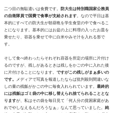
二つ目の無駄遣いは食費です。
防大生は特別職国家公務員
の自衛隊員で国費で食事が支給されます
。なので平日は基
本的にすべての防大生が朝昼晩を学生食堂の中で食べるこ
とになります。基本的にはお盆の上に料理の入ったお皿を
乗せたり、容器を乗せて中に白米やみそ汁を入れる形で
す。
そして食べ終わったらそれぞれ容器を所定の場所に片付け
るのですが、残しがあるときは残しをかごの中に入れた後
に片付けることになります。
ですがこの残しがまぁ多いの
です。
メディアで写真を報道したならば批判殺到間違いな
しの量の残飯がかごの中に毎食入れられています。
最終的
には残飯はゴミ袋の中に移し替えられ捨てられることとな
ります
が、私はその袋を毎日見て「何人分の貧困家庭があ
れでやしなえるんだろうなぁ」なんて思っていました。
純