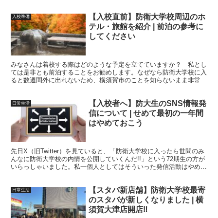
【入校直前】防衛大学校周辺のホ
入校準備
テル・旅館を紹介 | 前泊の参考に
してください
みなさんは着校する際はどのような予定を立てていますか？ 私とし
ては是非とも前泊することをお勧めします。なぜなら防衛大学校に入
ると数週間外に出れないため、横須賀市のことを知らないまま非常に
貴重な最初の外出をすることになります。そのため軽く横須賀市の散
策をした後に防衛大学校に着校してはいかがでしょう。
【入校者へ】防大生のSNS情報発
日常生活
信について | せめて最初の一年間
はやめておこう
先日X（旧Twitter）を見ていると、「防衛大学校に入ったら世間のみ
んなに防衛大学校の内情を公開していくんだ!!」という72期生の方が
いらっしゃいました。私一個人としてはそういった発信活動はやめて
おいたほうが良いと思います。今回は防大生の情報発信活動について
お話しします。
【スタバ新店舗】防衛大学校最寄
日常生活
のスタバが新しくなりました | 横
須賀大津店開店‼︎