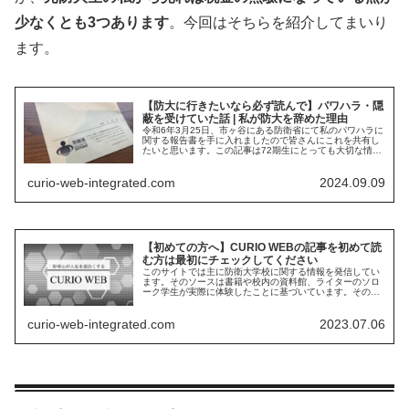
少なくとも3つあります
。今回はそちらを紹介してまいり
ます。
【防大に行きたいなら必ず読んで】パワハラ・隠
蔽を受けていた話 | 私が防大を辞めた理由
令和6年3月25日、市ヶ谷にある防衛省にて私のパワハラに
関する報告書を手に入れましたので皆さんにこれを共有し
たいと思います。この記事は72期生にとっても大切な情報
になりますので本当は手に入れてすぐにでも公開したいと
思っていました。しかし私の身の安全のために遅れて公開
curio-web-integrated.com
2024.09.09
させていただきました.
【初めての方へ】CURIO WEBの記事を初めて読
む方は最初にチェックしてください
このサイトでは主に防衛大学校に関する情報を発信してい
ます。そのソースは書籍や校内の資料館、ライターのソロ
ーク学生が実際に体験したことに基づいています。その中
でも私の体験の占める割合が多くどうしても主観が入って
しまうことがあります。その点はご了承ください。
curio-web-integrated.com
2023.07.06