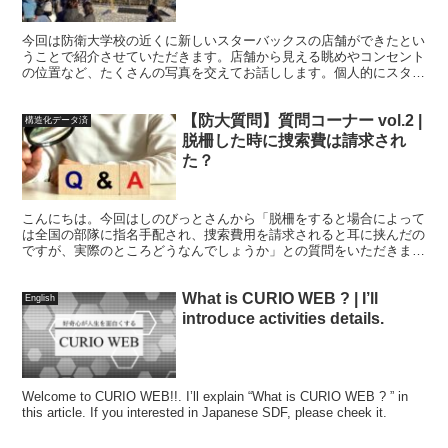
今回は防衛大学校の近くに新しいスターバックスの店舗ができたとい
うことで紹介させていただきます。店舗から見える眺めやコンセント
の位置など、たくさんの写真を交えてお話しします。個人的にスター
バックスはリフレッシュの手段の一つになると考えているのでピック
アップしました。他にも軽く一年生のお金の使い方と横須賀市のスタ
【防大質問】質問コーナー vol.2 |
バについて話していきます。
構造化データ済
脱柵した時に捜索費は請求され
た？
こんにちは。今回はしのびっとさんから「脱柵をすると場合によって
は全国の部隊に指名手配され、捜索費用を請求されると耳に挟んだの
ですが、実際のところどうなんでしょうか」との質問をいただきまし
たので回答してます。この質問に合わせて、脱柵した学生がどのよう
な対応を受けるのかを解説します。
What is CURIO WEB ? | I’ll
English
introduce activities details.
Welcome to CURIO WEB!!. I’ll explain “What is CURIO WEB ? ” in
this article. If you interested in Japanese SDF, please cheek it.