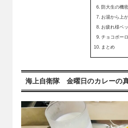
防大生の機
お湯から上
お疲れ様ベ
チョコボー
まとめ
海上自衛隊 金曜日のカレーの