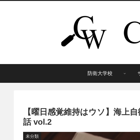
防衛大学校
【曜日感覚維持はウソ】海上自衛
話 vol.2
未分類