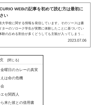
URIO WEBの記事を初めて読む方は最初に
さい
衛大学校に関する情報を発信しています。そのソースは書
イターのソローク学生が実際に体験したことに基づいてい
体験の占める割合が多くどうしても主観が入ってしまうこ
はご了承ください。
2023.07.06
次
 金曜日のカレーの真実
違えは命の危機
映会
かエセ関西人
から来た彼との借用書