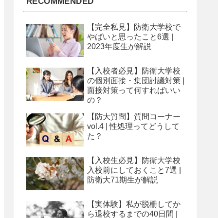
RECOMMENDED
【完全私見】防衛大学校で
やばいと思ったこと6選 |
2023年度生が解説
【入校者必見】防衛大学校
の個別面接・集団討議対策 |
面接対策って何すればいい
の？
【防大質問】質問コーナー
vol.4 | 性処理ってどうして
た？
【入校生必見】防衛大学校
入校前にしておくこと7選 |
防衛大71期生が解説
【実体験】私が脱柵してか
ら退校するまでの40日間 |