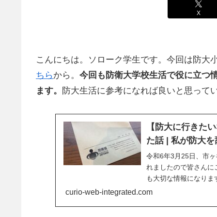
X
こんにちは。ソローク学生です。今回は防大
ちら
から。
今回も防衛大学校生活で役に立つ
ます。
防大生活に参考になれば良いと思って
【防大に行きたい
た話 | 私が防大
令和6年3月25日、
れましたので皆さんに
も大切な情報になりま
ました。しかし私の身
curio-web-integrated.com