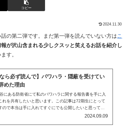
コピー
2024.11.30
小話の第二弾です。まだ第一弾を読んでいない方は
こ
情報が沢山含まれる少しクスッと笑えるお話を紹介し
います。
なら必ず読んで】パワハラ・隠蔽を受けてい
を辞めた理由
市ヶ谷にある防衛省にて私のパワハラに関する報告書を手に入
これを共有したいと思います。この記事は72期生にとって
すので本当は手に入れてすぐにでも公開したいと思ってい
の安全のために遅れて公開させていただきました.
2024.09.09