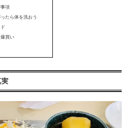
密事項
がったら体を洗おう
ッド
ロ爆買い
真実