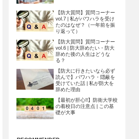
【防大質問】質問コーナー
vol.7 | 私がパワハラを受け
たのはなぜ？（一年前を振
り返って）
【防大質問】質問コーナー
vol.6 | 防大辞めたい・防大
辞めた後の人生はどうな
る？
【防大に行きたいなら必ず
読んで】パワハラ・隠蔽を
受けていた話 | 私が防大を
辞めた理由
【最初が肝心!!】防衛大学校
の着校日の注意点 | この基
礎が大事