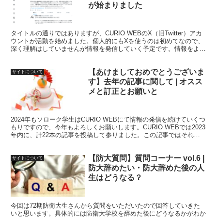
が始まりました
タイトルの通りではありますが、CURIO WEBのX（旧Twitter）アカ
ウントが活動を始めました。個人的にもXを使うのは初めてなので、
深く理解はしていませんが情報を発信していく予定です。情報をより
多くの防衛大学校志望の学生に拡散したいので、フォロー等をしてい
ただけると嬉しいです。
【あけましておめでとうございま
サイトについて
す】去年の記事に関して | オスス
メと訂正とお願いと
2024年もソローク学生はCURIO WEBにて情報の発信を続けていくつ
もりですので、今年もよろしくお願いします。CURIO WEBでは2023
年内に、計22本の記事を投稿して参りました。この記事ではそれら
の記事の中で私がお勧めする記事の紹介と今まで投稿してきた内容の
訂正をしたいと思います。
【防大質問】質問コーナー vol.6 |
サイトについて
防大辞めたい・防大辞めた後の人
生はどうなる？
今回は72期防衛大生さんから質問をいただいたので回答していきた
いと思います。具体的には防衛大学校を辞めた後にどうなるかがわか