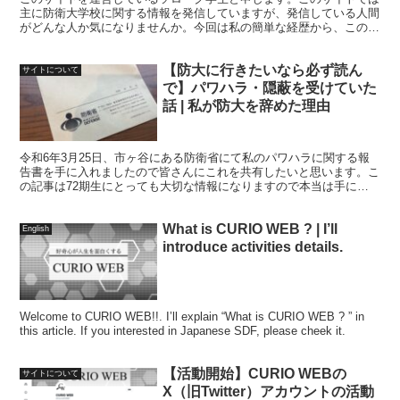
主に防衛大学校に関する情報を発信していますが、発信している人間
がどんな人か気になりませんか。今回は私の簡単な経歴から、このサ
イトを運営している理由、最後にメッセージをお伝えします。
【防大に行きたいなら必ず読ん
サイトについて
で】パワハラ・隠蔽を受けていた
話 | 私が防大を辞めた理由
令和6年3月25日、市ヶ谷にある防衛省にて私のパワハラに関する報
告書を手に入れましたので皆さんにこれを共有したいと思います。こ
の記事は72期生にとっても大切な情報になりますので本当は手に入
れてすぐにでも公開したいと思っていました。しかし私の身の安全の
ために遅れて公開させていただきました.
What is CURIO WEB ? | I’ll
English
introduce activities details.
Welcome to CURIO WEB!!. I’ll explain “What is CURIO WEB ? ” in
this article. If you interested in Japanese SDF, please cheek it.
【活動開始】CURIO WEBの
サイトについて
X（旧Twitter）アカウントの活動